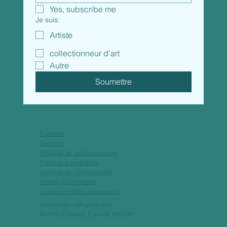
Yes, subscribe me
Je suis:
Artiste
collectionneur d'art
Autre
Soumettre
À propos
Services
Politique de remboursement
Politique d'expédition
politique de confidentialité
Termes et conditions
Linktree (mobile uniquement)
studioocea.ca@gmail.com
Toronto (Ontario), Canada M6J 0B1