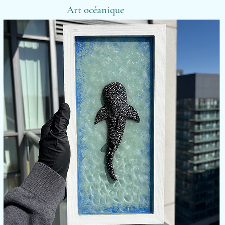
-
0
Art océanique
007