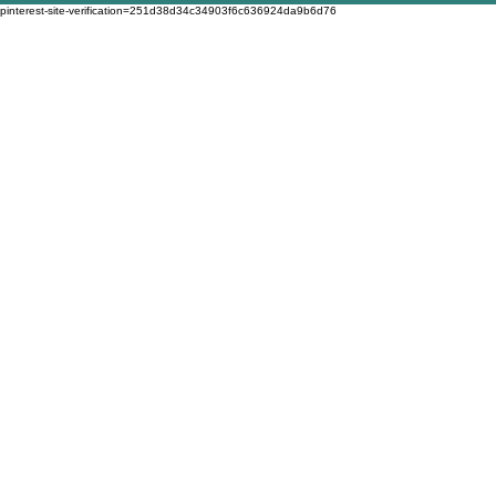
pinterest-site-verification=251d38d34c34903f6c636924da9b6d76