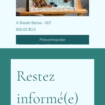
A Breath Below - 007
Prix
850,00 $CA
Précommander
Restez 
informé(e) 