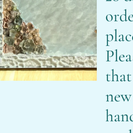
ord
pla
Plea
that
new 
han