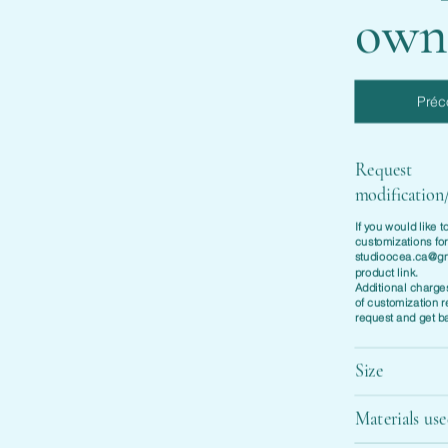
own
Pré
Request
modification
If you would like 
customizations for
studioocea.ca@g
product link.
Additional charge
of customization 
request and get b
Size
Materials us