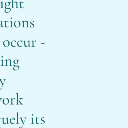
light
ations
occur -
ing
y
work
uely its