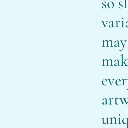
so s
vari
may 
mak
ever
art
uniq