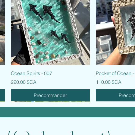
Aperçu rapide
Aperçu
Ocean Spirits - 007
Pocket of Ocean -
Prix
Prix
220,00 $CA
110,00 $CA
Précommander
Préco