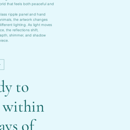
orld that feels both peaceful and
glass ripple panel and hand
animals, the artwork changes
different lighting. As light moves
e, the reflections shift,
depth, shimmer, and shadow
piece.
dy to
 within
ays of