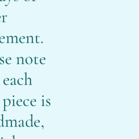
er
cement.
se note
 each
piece is
dmade,