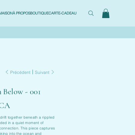
MAISON
À PROPOS
BOUTIQUE
CARTE-CADEAU
Précédent
Suivant
 Below - 001
$CA
drift together beneath a rippled
ded in a quiet moment of
onnection. This piece captures
ooking into the ocean and