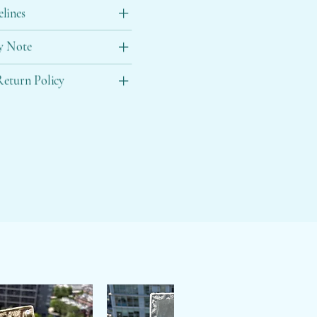
elines
y Note
eturn Policy