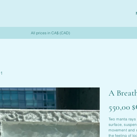
All prices in CA$ (CAD)
01
A Breath
Prix
550,00 
Two manta rays 
surface, suspen
movement and c
the feeling of l