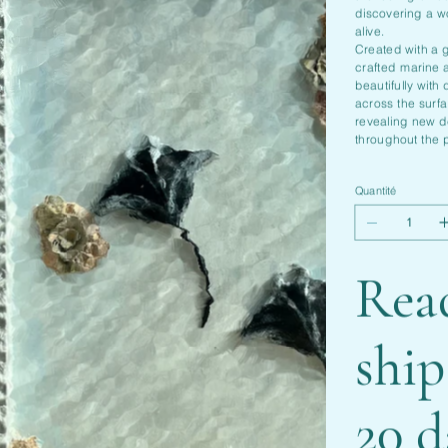
discovering a w
alive.
Created with a 
crafted marine 
beautifully with 
across the surfac
revealing new 
throughout the 
Quantité
Rea
ship
20 d