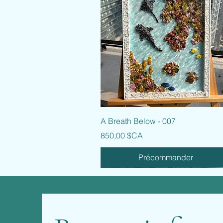
Aperçu rapide
A Breath Below - 007
Prix
850,00 $CA
Précommander