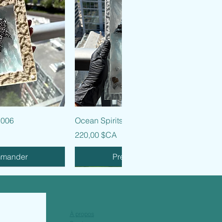
 rapide
Aperçu rapide
 006
Ocean Spirits - 005
Prix
220,00 $CA
mmander
Précommander
À propos