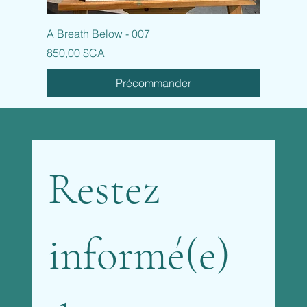
A Breath Below - 007
Prix
850,00 $CA
Précommander
Restez 
informé(e) 