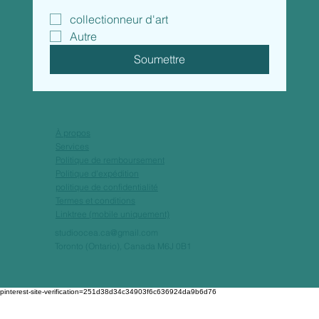
collectionneur d'art
Autre
Soumettre
À propos
Services
Politique de remboursement
Politique d'expédition
politique de confidentialité
Termes et conditions
Linktree (mobile uniquement)
studioocea.ca@gmail.com
Toronto (Ontario), Canada M6J 0B1
pinterest-site-verification=251d38d34c34903f6c636924da9b6d76