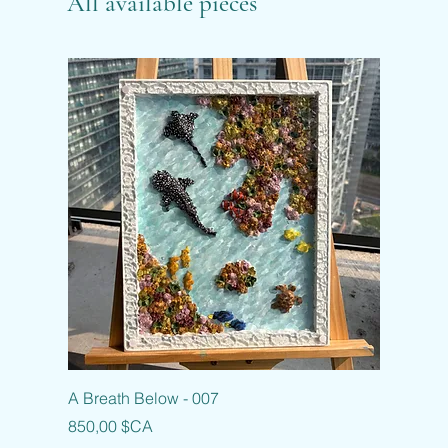
All available pieces
A Breath Below - 007
Prix
850,00 $CA