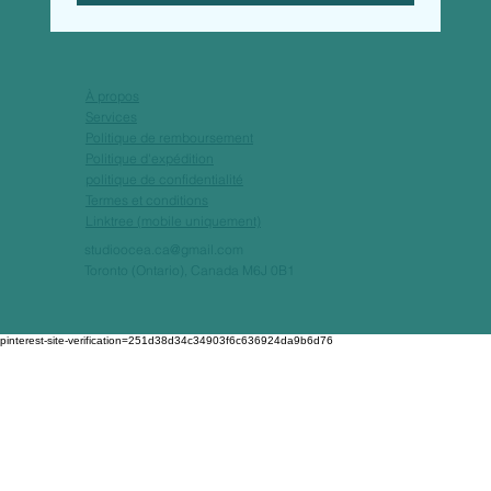
À propos
Services
Politique de remboursement
Politique d'expédition
politique de confidentialité
Termes et conditions
Linktree (mobile uniquement)
studioocea.ca@gmail.com
Toronto (Ontario), Canada M6J 0B1
pinterest-site-verification=251d38d34c34903f6c636924da9b6d76