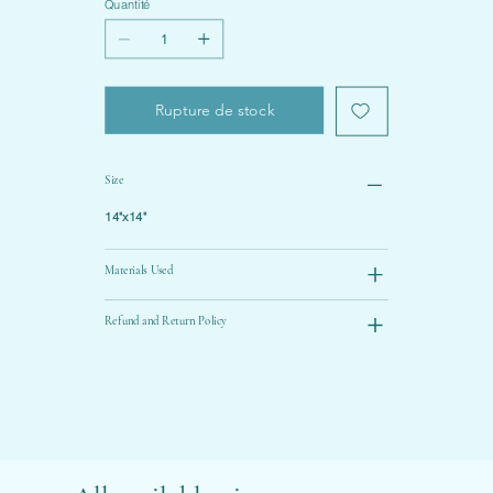
Quantité
Rupture de stock
Size
14"x14"
Materials Used
Refund and Return Policy