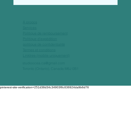
À propos
Services
Politique de remboursement
Politique d'expédition
politique de confidentialité
Termes et conditions
Linktree (mobile uniquement)
studioocea.ca@gmail.com
Toronto (Ontario), Canada M6J 0B1
pinterest-site-verification=251d38d34c34903f6c636924da9b6d76