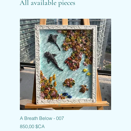
All available pieces
A Breath Below - 007
Prix
850,00 $CA