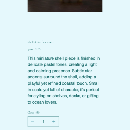
Shell & Surface - 002
Prix
30,00 $CA
This miniature shell piece is finished in
delicate pastel tones, creating a light
and calming presence. Subtle star
accents surround the shell, adding a
playful yet refined coastal touch. Small
in scale yet full of character, it’s perfect
for styling on shelves, desks, or gifting
to ocean lovers.
Quantité