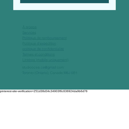
À propos
Services
Politique de remboursement
Politique d'expédition
politique de confidentialité
Termes et conditions
Linktree (mobile uniquement)
studioocea.ca@gmail.com
Toronto (Ontario), Canada M6J 0B1
pinterest-site-verification=251d38d34c34903f6c636924da9b6d76