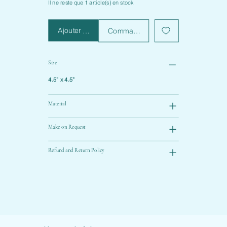
Il ne reste que 1 article(s) en stock
Ajouter au panier
Commander et payer
Size
4.5” x 4.5”
Material
Make on Request
Refund and Return Policy