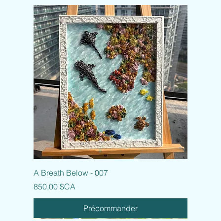
A Breath Below - 007
Prix
850,00 $CA
Précommander