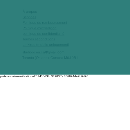
À propos
Services
Politique de remboursement
Politique d'expédition
politique de confidentialité
Termes et conditions
Linktree (mobile uniquement)
studioocea.ca@gmail.com
Toronto (Ontario), Canada M6J 0B1
pinterest-site-verification=251d38d34c34903f6c636924da9b6d76