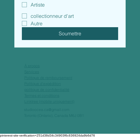
Artiste
collectionneur d'art
Autre
Soumettre
À propos
Services
Politique de remboursement
Politique d'expédition
politique de confidentialité
Termes et conditions
Linktree (mobile uniquement)
studioocea.ca@gmail.com
Toronto (Ontario), Canada M6J 0B1
pinterest-site-verification=251d38d34c34903f6c636924da9b6d76