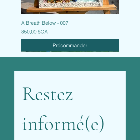
A Breath Below - 007
Prix
850,00 $CA
Précommander
Restez 
informé(e) 