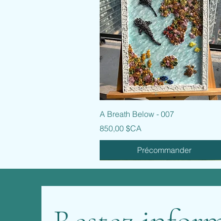
Aperçu rapide
A Breath Below - 007
Prix
850,00 $CA
Précommander