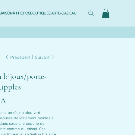
MAISON
À PROPOS
BOUTIQUE
CARTE-CADEAU
Précédent
Suivant
à bijoux/porte-
ipples
CA
anal en résine bleu-vert
méduses délicatement peintes à
ndues sous une couche de
ente comme du cristal. Ses
 de l'océan et sa finition brillante