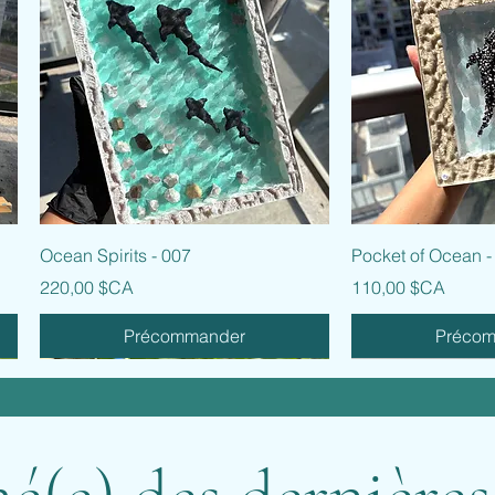
Aperçu rapide
Aperçu
Ocean Spirits - 007
Pocket of Ocean -
Prix
Prix
220,00 $CA
110,00 $CA
Précommander
Préco