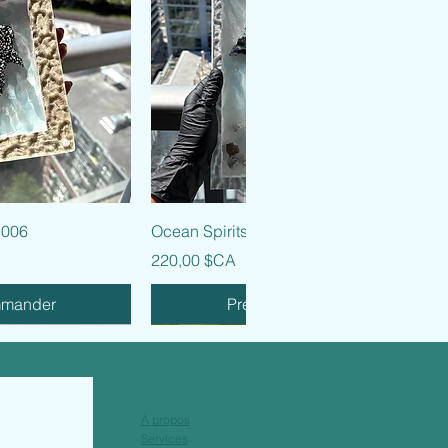
 rapide
Aperçu rapide
 006
Ocean Spirits - 005
Prix
220,00 $CA
mmander
Précommander
À propos
Services