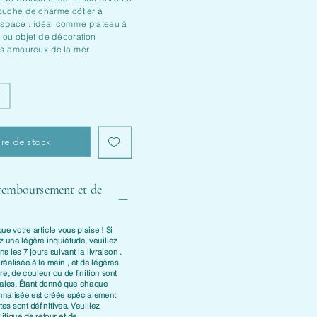
ouche de charme côtier à
espace : idéal comme plateau à
r ou objet de décoration
es amoureux de la mer.
re de stock
 remboursement et de
e votre article vous plaise ! Si
z une légère inquiétude, veuillez
ans les
7 jours suivant la livraison
.
t
réalisée à la main
, et de légères
re, de couleur ou de finition sont
males. Étant donné que chaque
nnalisée est créée spécialement
es sont définitives. Veuillez
litique de retour et de