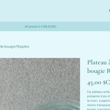
All prices in CA$ (CAD)
rte-bougie Ripples
Plateau 
bougie R
Prix
45,00 $
Ce plateau artis
présente trois 
la main, suspe
résine transpar
teintes inspirées