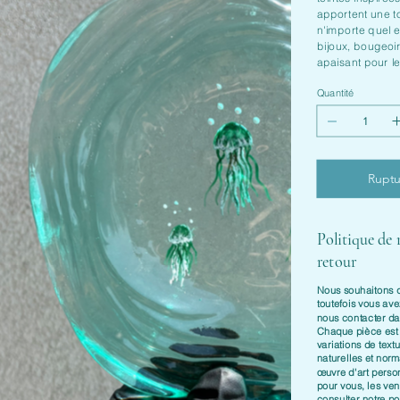
apportent une t
n'importe quel 
bijoux, bougeoi
apaisant pour l
Quantité
Ruptu
Politique de
retour
Nous souhaitons qu
toutefois vous ave
nous contacter d
Chaque pièce es
variations de textu
naturelles et nor
œuvre d'art perso
pour vous, les vent
consulter notre
po