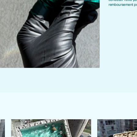
remboursement
po