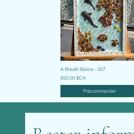
Aperçu rapide
A Breath Below - 007
Prix
850,00 $CA
Précommander