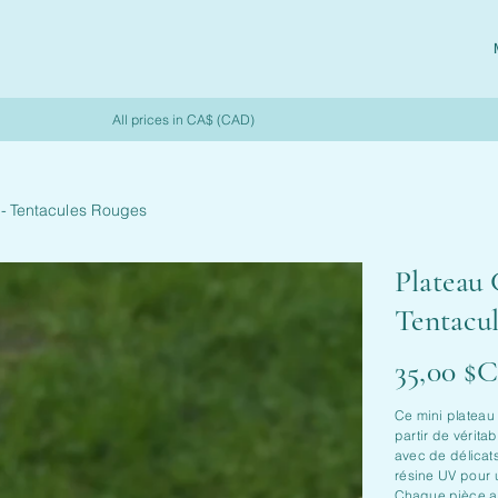
All prices in CA$ (CAD)
 - Tentacules Rouges
Plateau 
Tentacu
Prix
35,00 $
Ce mini plateau 
partir de vérita
avec de délicat
résine UV pour un
Chaque pièce all