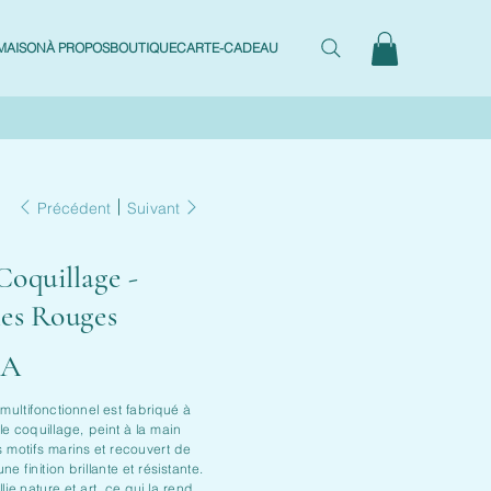
MAISON
À PROPOS
BOUTIQUE
CARTE-CADEAU
Précédent
Suivant
Coquillage -
les Rouges
CA
multifonctionnel est fabriqué à
ble coquillage, peint à la main
s motifs marins et recouvert de
e finition brillante et résistante.
ie nature et art, ce qui la rend