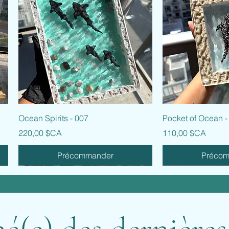
Aperçu rapide
Aperçu
Ocean Spirits - 007
Pocket of Ocean -
Prix
Prix
220,00 $CA
110,00 $CA
Précommander
Préco