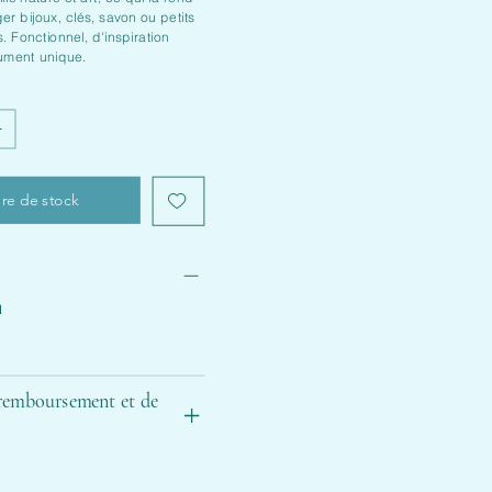
er bijoux, clés, savon ou petits
s. Fonctionnel, d'inspiration
ument unique.
re de stock
l
e
 remboursement et de