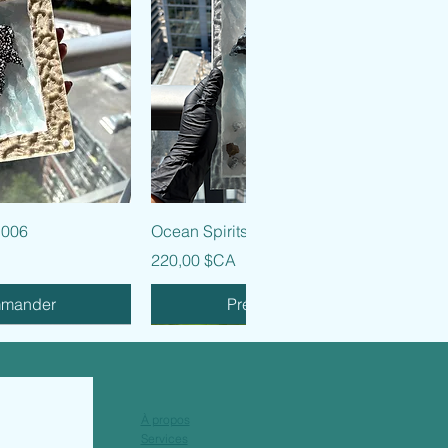
 rapide
Aperçu rapide
 006
Ocean Spirits - 005
Prix
220,00 $CA
mmander
Précommander
À propos
Services