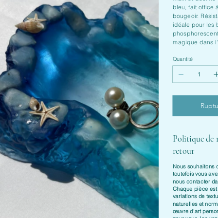
bleu, fait office
bougeoir. Résist
idéale pour les 
phosphorescent
magique dans l'
Quantité
Ruptu
Politique de
retour
Nous souhaitons qu
toutefois vous ave
nous contacter d
Chaque pièce es
variations de textu
naturelles et nor
œuvre d'art perso