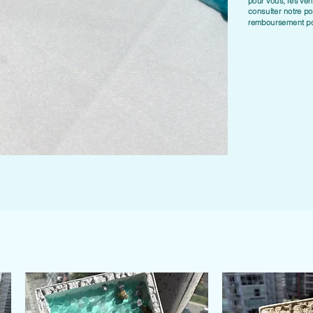
pour vous, les vent
consulter notre
po
remboursement
po