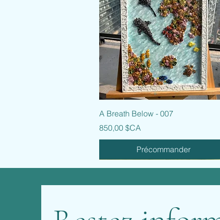
Aperçu rapide
A Breath Below - 007
Prix
850,00 $CA
Précommander