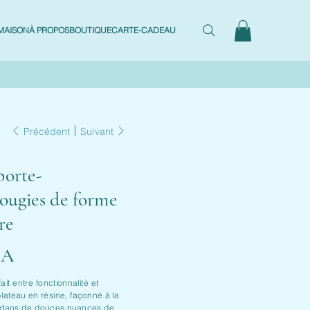
MAISON
À PROPOS
BOUTIQUE
CARTE-CADEAU
Précédent
Suivant
porte-
ougies de forme
re
CA
it entre fonctionnalité et
lateau en résine, façonné à la
é dans de douces nuances de