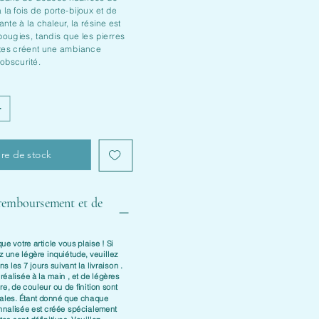
 à la fois de porte-bijoux et de
ante à la chaleur, la résine est
bougies, tandis que les pierres
es créent une ambiance
obscurité.
re de stock
 remboursement et de
e votre article vous plaise ! Si
z une légère inquiétude, veuillez
ans les
7 jours suivant la livraison
.
t
réalisée à la main
, et de légères
re, de couleur ou de finition sont
males. Étant donné que chaque
nnalisée est créée spécialement