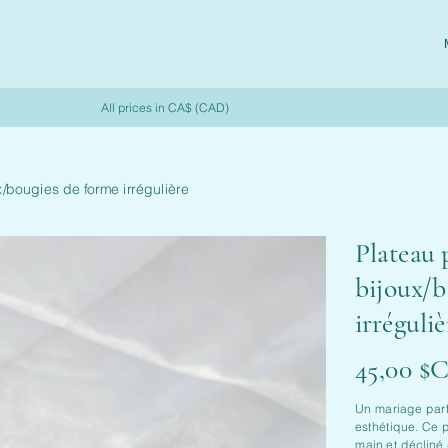
All prices in CA$ (CAD)
x/bougies de forme irrégulière
Plateau 
bijoux/b
irréguliè
Prix
45,00 $
Un mariage parfa
esthétique. Ce p
main et déclin