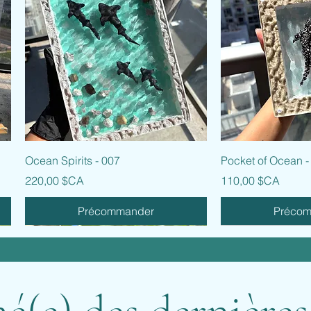
Aperçu rapide
Aperçu
Ocean Spirits - 007
Pocket of Ocean -
Prix
Prix
220,00 $CA
110,00 $CA
Précommander
Préco