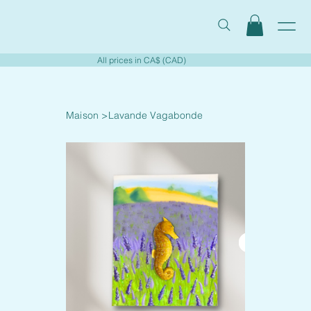
All prices in CA$ (CAD)
Maison
>
Lavande Vagabonde