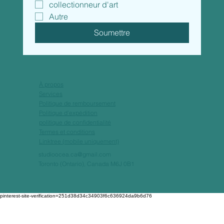
collectionneur d'art
Autre
Soumettre
À propos
Services
Politique de remboursement
Politique d'expédition
politique de confidentialité
Termes et conditions
Linktree (mobile uniquement)
studioocea.ca@gmail.com
Toronto (Ontario), Canada M6J 0B1
pinterest-site-verification=251d38d34c34903f6c636924da9b6d76