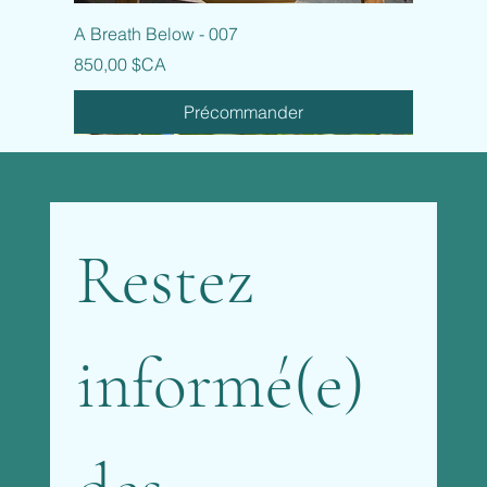
A Breath Below - 007
Prix
850,00 $CA
Précommander
Restez 
informé(e) 