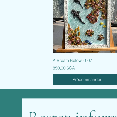
Aperçu rapide
A Breath Below - 007
Prix
850,00 $CA
Précommander