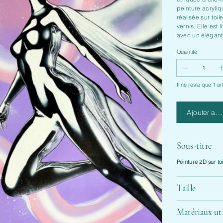
peinture acryli
réalisée sur toi
vernis. Elle est
avec un élégant
Quantité
Il ne reste que 1 ar
Ajouter au 
Sous-titre
Peinture 2D sur t
Taille
Matériaux uti