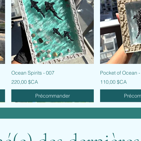
Aperçu rapide
Aperçu
Ocean Spirits - 007
Pocket of Ocean -
Prix
Prix
220,00 $CA
110,00 $CA
Précommander
Préco