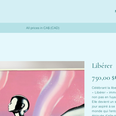
All prices in CA$ (CAD)
Libérer
Prix
750,00 
Célébrant la lib
« Libérer » immor
non pas en fuya
Elle devient un
jour aspiré à se
monde qui l'ent
étriquée d'elle