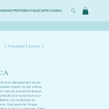
MAISON
À PROPOS
BOUTIQUE
CARTE-CADEAU
Précédent
Suivant
$CA
erté et le dépassement de soi,
talise l'instant où elle s'élève,
nt, mais en prenant le dessus.
 symbole pour quiconque a un
 libérer, non seulement du
oure, mais aussi de l'image
-même qu'on lui a imposée. Cette