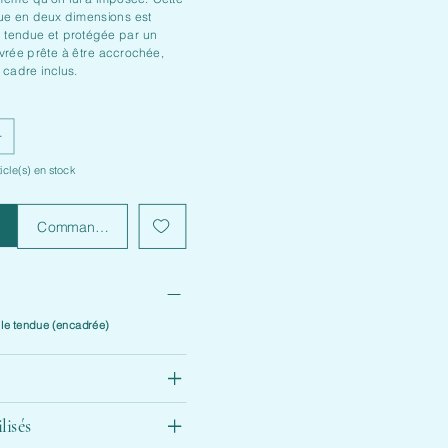
que en deux dimensions est
le tendue et protégée par un
 livrée prête à être accrochée,
 cadre inclus.
ticle(s) en stock
panier
Commander et payer
oile tendue (encadrée)
lisés