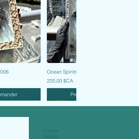
 rapide
Aperçu rapide
 006
Ocean Spirits - 005
Prix
220,00 $CA
mmander
Précommander
À propos
Services