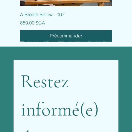
A Breath Below - 007
Prix
850,00 $CA
Précommander
Restez 
informé(e) 