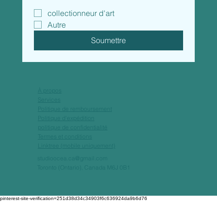
collectionneur d'art
Autre
Soumettre
À propos
Services
Politique de remboursement
Politique d'expédition
politique de confidentialité
Termes et conditions
Linktree (mobile uniquement)
studioocea.ca@gmail.com
Toronto (Ontario), Canada M6J 0B1
pinterest-site-verification=251d38d34c34903f6c636924da9b6d76