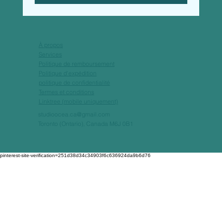
À propos
Services
Politique de remboursement
Politique d'expédition
politique de confidentialité
Termes et conditions
Linktree (mobile uniquement)
studioocea.ca@gmail.com
Toronto (Ontario), Canada M6J 0B1
pinterest-site-verification=251d38d34c34903f6c636924da9b6d76