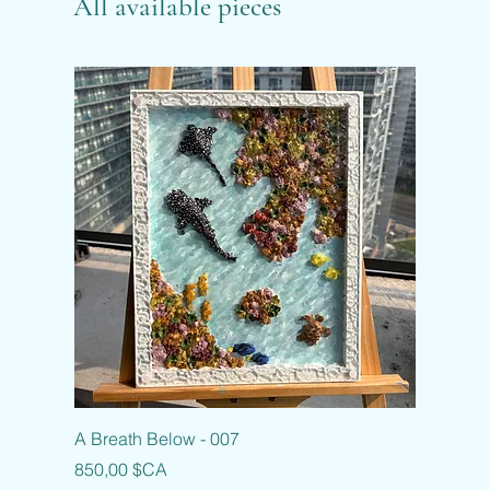
All available pieces
A Breath Below - 007
Prix
850,00 $CA