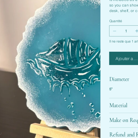
so you can show
desk, shelf, or c
Quantité
Il ne reste que 1 ar
Ajouter au 
Diameter
5”
Material
Make on Req
Refund and R