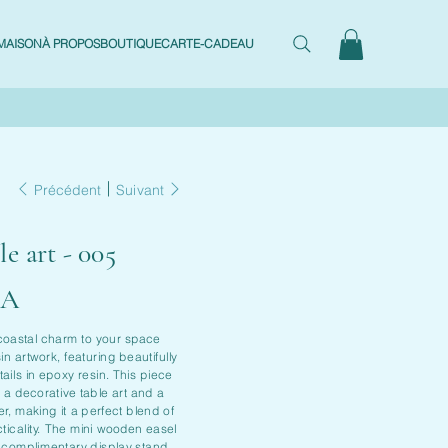
MAISON
À PROPOS
BOUTIQUE
CARTE-CADEAU
Précédent
Suivant
le art - 005
CA
coastal charm to your space
sin artwork, featuring beautifully
ils in epoxy resin. This piece
 a decorative table art and a
er, making it a perfect blend of
ticality. The mini wooden easel
a complimentary display stand,