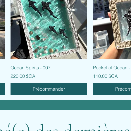
Aperçu rapide
Aperçu
Ocean Spirits - 007
Pocket of Ocean -
Prix
Prix
220,00 $CA
110,00 $CA
Précommander
Préco