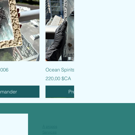
 rapide
Aperçu rapide
 006
Ocean Spirits - 005
Prix
220,00 $CA
mmander
Précommander
À propos
Services