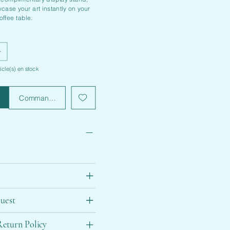
case your art instantly on your
offee table.
ticle(s) en stock
panier
Commander et payer
uest
eturn Policy