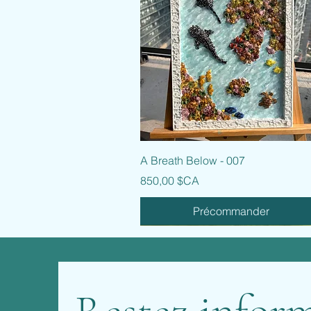
Aperçu rapide
A Breath Below - 007
Prix
850,00 $CA
Précommander