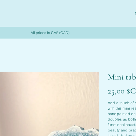
All prices in CA$ (CAD)
Mini tab
Prix
25,00 $
Add a touch of 
with this mini re
handpainted deta
doubles as both
functional coast
beauty and prac
is included as 