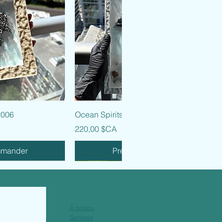
 rapide
Aperçu rapide
 006
Ocean Spirits - 005
Prix
220,00 $CA
mmander
Précommander
À propos
Services