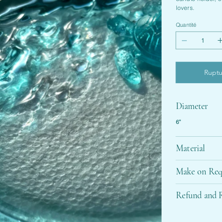
lovers.
Quantité
Ruptu
Diameter
6”
Material
Make on Req
Refund and R