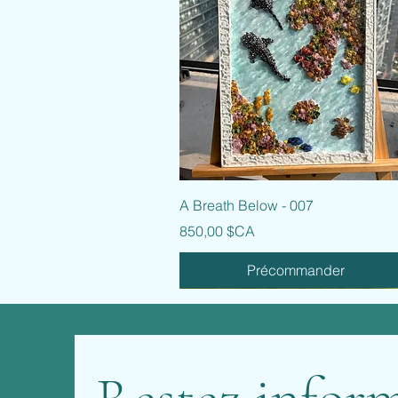
Aperçu rapide
A Breath Below - 007
Prix
850,00 $CA
Précommander