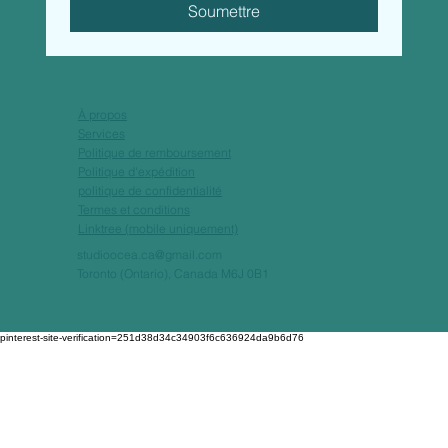
Soumettre
À propos
Services
Politique de remboursement
Politique d'expédition
politique de confidentialité
Termes et conditions
Linktree (mobile uniquement)
studioocea.ca@gmail.com
Toronto (Ontario), Canada M6J 0B1
pinterest-site-verification=251d38d34c34903f6c636924da9b6d76