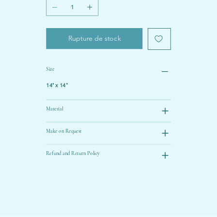
Rupture de stock
Size
14" x 14”
Material
Make on Request
Refund and Return Policy