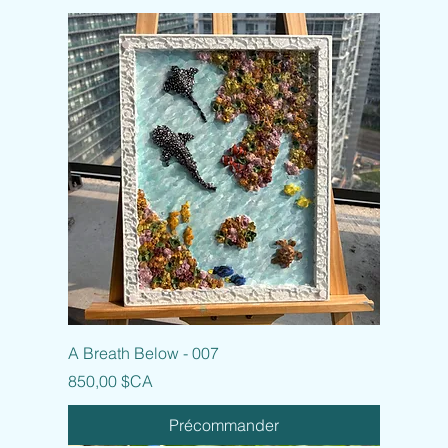
A Breath Below - 007
Prix
850,00 $CA
Précommander