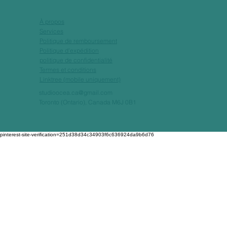
À propos
Services
Politique de remboursement
Politique d'expédition
politique de confidentialité
Termes et conditions
Linktree (mobile uniquement)
studioocea.ca@gmail.com
Toronto (Ontario), Canada M6J 0B1
pinterest-site-verification=251d38d34c34903f6c636924da9b6d76