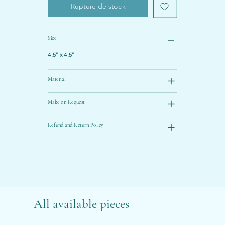
Rupture de stock
Size
4.5” x 4.5”
Material
Make on Request
Refund and Return Policy
All available pieces