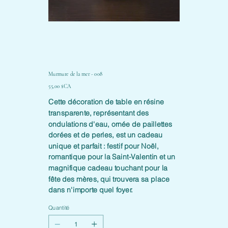
Murmure de la mer - 008
Prix
55,00 $CA
Cette décoration de table en résine
transparente, représentant des
ondulations d'eau, ornée de paillettes
dorées et de perles, est un cadeau
unique et parfait : festif pour Noël,
romantique pour la Saint-Valentin et un
magnifique cadeau touchant pour la
fête des mères, qui trouvera sa place
dans n'importe quel foyer.
Quantité