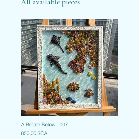
All available pieces
A Breath Below - 007
Prix
850,00 $CA