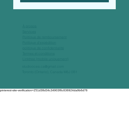
À propos
Services
Politique de remboursement
Politique d'expédition
politique de confidentialité
Termes et conditions
Linktree (mobile uniquement)
studioocea.ca@gmail.com
Toronto (Ontario), Canada M6J 0B1
pinterest-site-verification=251d38d34c34903f6c636924da9b6d76