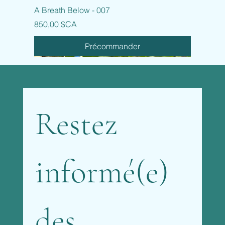
A Breath Below - 007
Prix
850,00 $CA
Précommander
Restez 
informé(e) 
des 