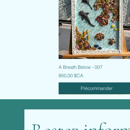
Aperçu rapide
A Breath Below - 007
Prix
850,00 $CA
Précommander