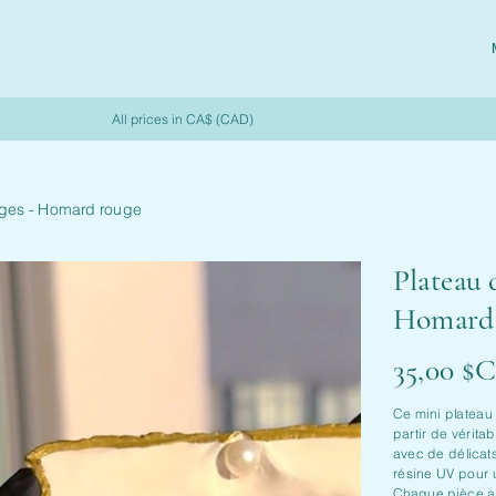
All prices in CA$ (CAD)
ages - Homard rouge
Plateau 
Homard
Prix
35,00 $
Ce mini plateau 
partir de vérita
avec de délicat
résine UV pour un
Chaque pièce all