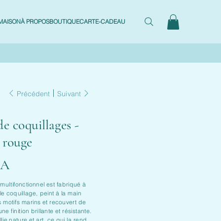
MAISON
À PROPOS
BOUTIQUE
CARTE-CADEAU
Précédent
Suivant
de coquillages -
 rouge
CA
multifonctionnel est fabriqué à
ble coquillage, peint à la main
s motifs marins et recouvert de
e finition brillante et résistante.
ie nature et art, ce qui la rend