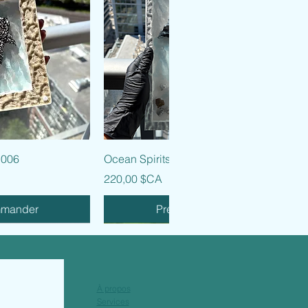
 rapide
Aperçu rapide
 006
Ocean Spirits - 005
Prix
220,00 $CA
mmander
Précommander
À propos
Services