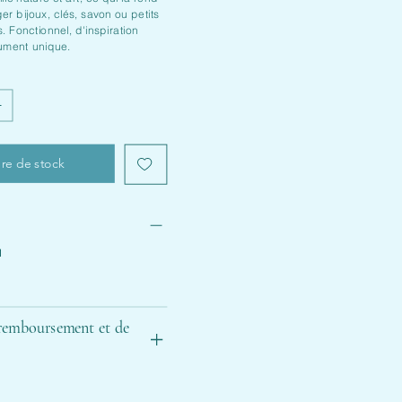
er bijoux, clés, savon ou petits
s. Fonctionnel, d'inspiration
ument unique.
re de stock
l
e
 remboursement et de