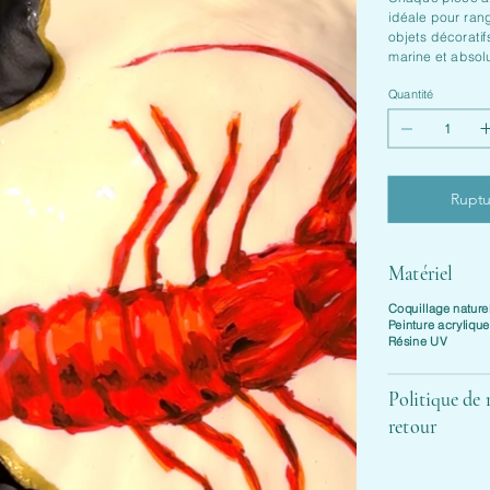
idéale pour rang
objets décoratif
marine et absol
Quantité
Ruptu
Matériel
Coquillage nature
Peinture acryliqu
Résine UV
Politique de
retour