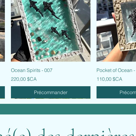
Aperçu rapide
Aperçu
Ocean Spirits - 007
Pocket of Ocean -
Prix
Prix
220,00 $CA
110,00 $CA
Précommander
Préco