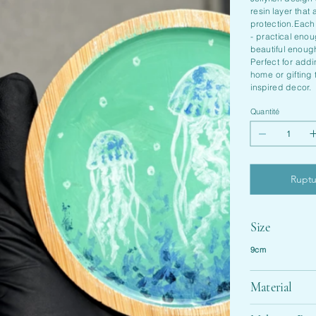
resin layer that
protection.Each
- practical eno
beautiful enough
Perfect for add
home or gifting
inspired decor.
Quantité
Ruptu
Size
9cm
Material