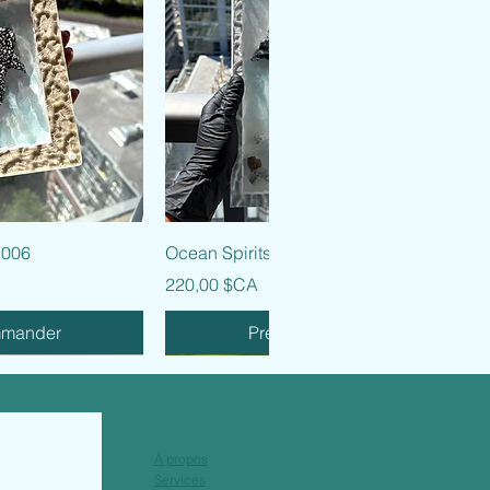
 rapide
Aperçu rapide
 006
Ocean Spirits - 005
Prix
220,00 $CA
mmander
Précommander
À propos
Services