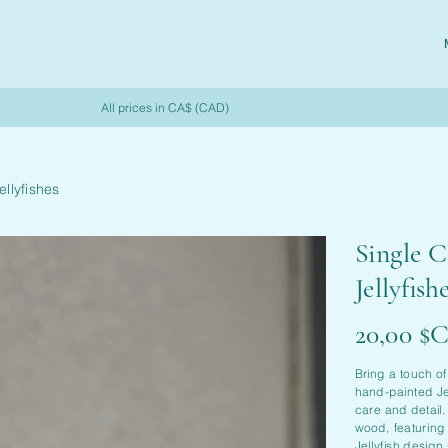
All prices in CA$ (CAD)
ellyfishes
Single C
Jellyfish
Prix
20,00 $
Bring a touch of
hand-painted Jel
care and detail
wood, featuring 
Jellyfish design