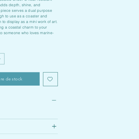
 adds depth, shine, and
 piece serves a dual purpose
ugh to use as a coaster and
 to display as a mini work of art.
ing a coastal charm to your
 to someone who loves marine-
re de stock