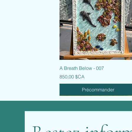
Aperçu rapide
A Breath Below - 007
Prix
850,00 $CA
Précommander