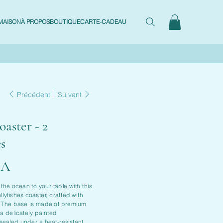
MAISON
À PROPOS
BOUTIQUE
CARTE-CADEAU
Précédent
Suivant
oaster - 2
es
CA
 the ocean to your table with this
lyfishes coaster, crafted with
. The base is made of premium
a delicately painted
 sealed under a heat-resistant