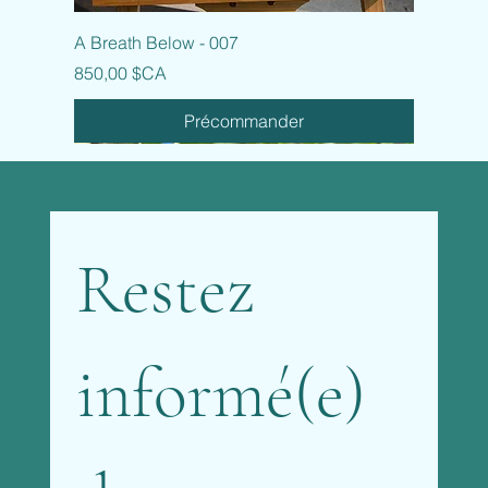
A Breath Below - 007
Prix
850,00 $CA
Précommander
Restez 
informé(e) 