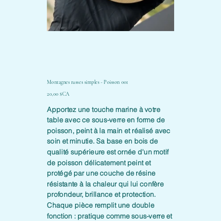
Montagnes russes simples - Poisson 001
Prix
20,00 $CA
Apportez une touche marine à votre
table avec ce sous-verre en forme de
poisson, peint à la main et réalisé avec
soin et minutie. Sa base en bois de
qualité supérieure est ornée d'un motif
de poisson délicatement peint et
protégé par une couche de résine
résistante à la chaleur qui lui confère
profondeur, brillance et protection.
Chaque pièce remplit une double
fonction : pratique comme sous-verre et