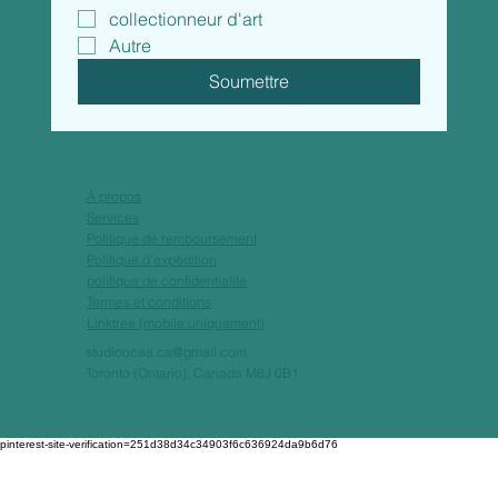
collectionneur d'art
Autre
Soumettre
À propos
Services
Politique de remboursement
Politique d'expédition
politique de confidentialité
Termes et conditions
Linktree (mobile uniquement)
studioocea.ca@gmail.com
Toronto (Ontario), Canada M6J 0B1
pinterest-site-verification=251d38d34c34903f6c636924da9b6d76