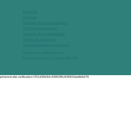
À propos
Services
Politique de remboursement
Politique d'expédition
politique de confidentialité
Termes et conditions
Linktree (mobile uniquement)
studioocea.ca@gmail.com
Toronto (Ontario), Canada M6J 0B1
pinterest-site-verification=251d38d34c34903f6c636924da9b6d76