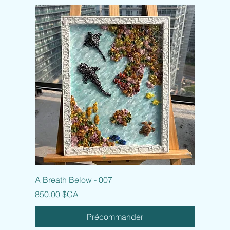
A Breath Below - 007
Prix
850,00 $CA
Précommander