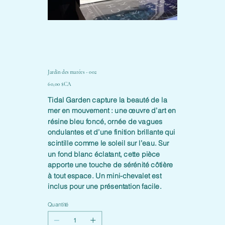
Jardin des marées - 002
Prix
60,00 $CA
Tidal Garden capture la beauté de la
mer en mouvement : une œuvre d’art en
résine bleu foncé, ornée de vagues
ondulantes et d’une finition brillante qui
scintille comme le soleil sur l’eau. Sur
un fond blanc éclatant, cette pièce
apporte une touche de sérénité côtière
à tout espace. Un mini-chevalet est
inclus pour une présentation facile.
Quantité