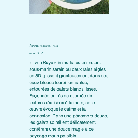
Rayons jumeaux - 002
Prix
65,00 $CA
« Twin Rays » immortalise un instant
sous-marin serein où deux raies aigles
en 3D glissent gracieusement dans des
eaux bleues tourbillonnantes,
entourées de galets blancs lisses.
Façonnée en résine et ornée de
textures réalisées à la main, cette
œuvre évoque le calme et la
connexion. Dans une pénombre douce,
les galets scintillent délicatement,
conférant une douce magie à ce
paysage marin paisible.