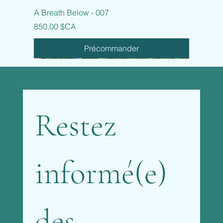
A Breath Below - 007
Prix
850,00 $CA
Précommander
Restez 
informé(e) 
des 