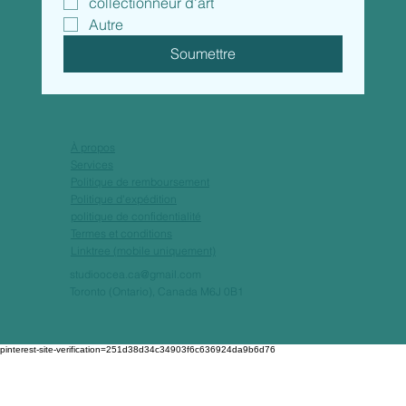
collectionneur d'art
Autre
Soumettre
À propos
Services
Politique de remboursement
Politique d'expédition
politique de confidentialité
Termes et conditions
Linktree (mobile uniquement)
studioocea.ca@gmail.com
Toronto (Ontario), Canada M6J 0B1
pinterest-site-verification=251d38d34c34903f6c636924da9b6d76