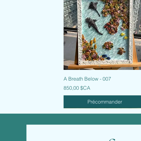
Aperçu rapide
A Breath Below - 007
Prix
850,00 $CA
Précommander