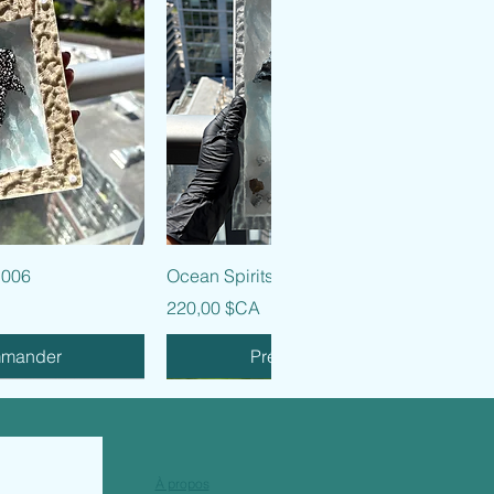
 rapide
Aperçu rapide
 006
Ocean Spirits - 005
Prix
220,00 $CA
mmander
Précommander
À propos