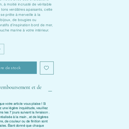
, à moitié incrusté de véritable
 tons verdâtres apaisants, cette
 se prête à merveille à la
 bijoux, de bougies ou
atifs d’inspiration bord de mer,
uche marine à votre intérieur.
re de stock
 remboursement et de
e votre article vous plaise ! Si
z une légère inquiétude, veuillez
ans les
7 jours suivant la livraison
.
t
réalisée à la main
, et de légères
re, de couleur ou de finition sont
males. Étant donné que chaque