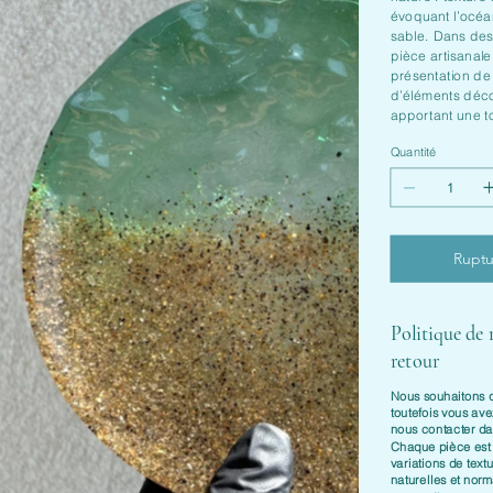
évoquant l’océan
sable. Dans des
pièce artisanale
présentation de
d’éléments décor
apportant une to
Quantité
Ruptu
Politique de
retour
Nous souhaitons qu
toutefois vous ave
nous contacter d
Chaque pièce es
variations de textu
naturelles et nor