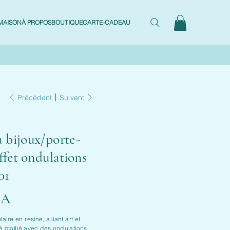
MAISON
À PROPOS
BOUTIQUE
CARTE-CADEAU
Précédent
Suivant
à bijoux/porte-
ffet ondulations
01
CA
aire en résine, alliant art et
 à moitié avec des ondulations