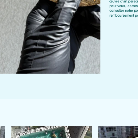
œuvre d'art perso
pour vous, les vent
consulter notre
po
remboursement
po