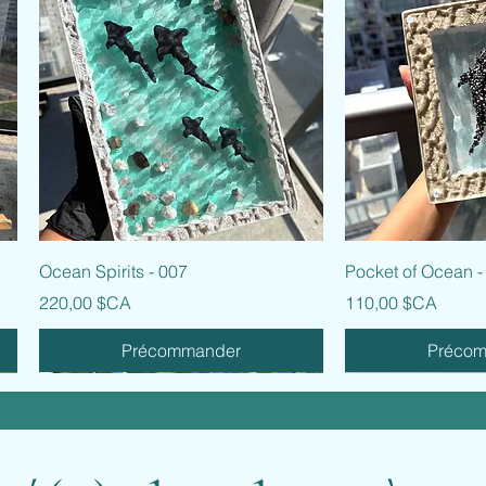
Aperçu rapide
Aperçu
Ocean Spirits - 007
Pocket of Ocean -
Prix
Prix
220,00 $CA
110,00 $CA
Précommander
Préco