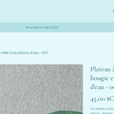
All prices in CA$ (CAD)
 effet ondulations d'eau - 001
Plateau 
bougie e
d'eau - 0
Prix
45,00 $
Un plateau circul
nature : texturé